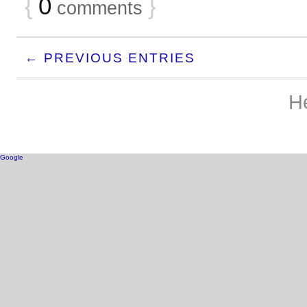
{
0
}
comments
← PREVIOUS ENTRIES
H
Google