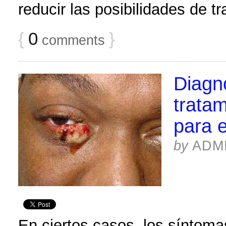
reducir las posibilidades de t
{
0
}
comments
Diagn
tratam
para e
by
ADM
En ciertos casos, los síntoma