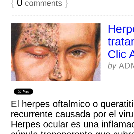
{
0
}
comments
Herp
trata
Clic 
by
AD
El herpes oftalmico o queratiti
recurrente causada por el vir
Herpes ocular es una inflamac