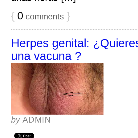
{
0
}
comments
Herpes genital: ¿Quieres
una vacuna ?
by
ADMIN