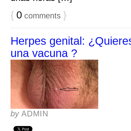
{
0
}
comments
Herpes genital: ¿Quieres
una vacuna ?
by
ADMIN