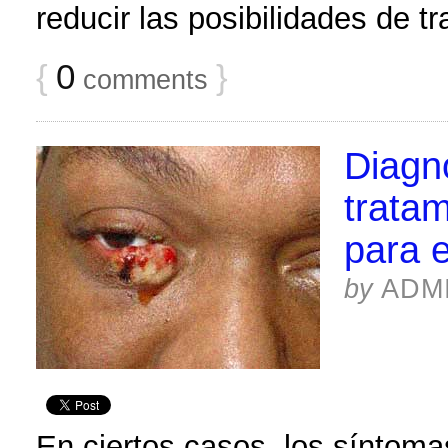
reducir las posibilidades de t
{
0
}
comments
Diagn
tratam
para e
by
ADM
En ciertos casos, los síntoma