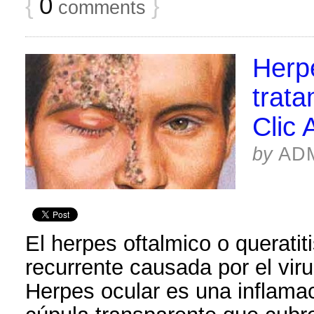
{
0
}
comments
Herp
trata
Clic 
by
AD
El herpes oftalmico o queratiti
recurrente causada por el vir
Herpes ocular es una inflamac