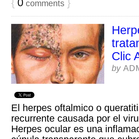
{
0
}
comments
Herp
trata
Clic 
by
AD
El herpes oftalmico o queratiti
recurrente causada por el vir
Herpes ocular es una inflamac