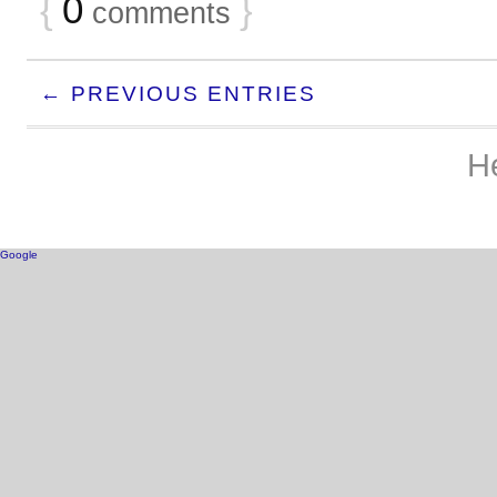
{
0
}
comments
← PREVIOUS ENTRIES
H
Google