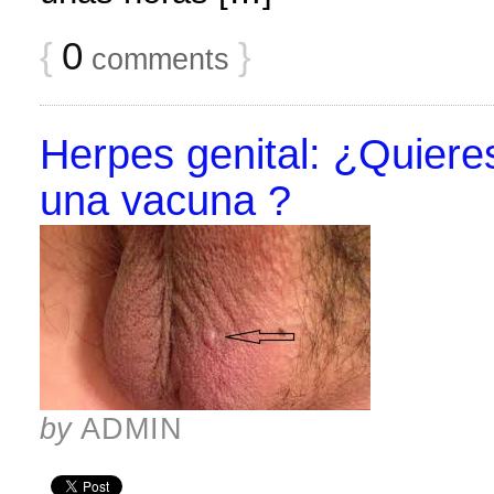
{
0
}
comments
Herpes genital: ¿Quieres
una vacuna ?
by
ADMIN