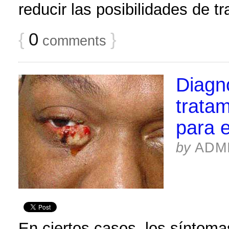
reducir las posibilidades de t
{
0
}
comments
Diagn
tratam
para e
by
ADM
En ciertos casos, los síntoma