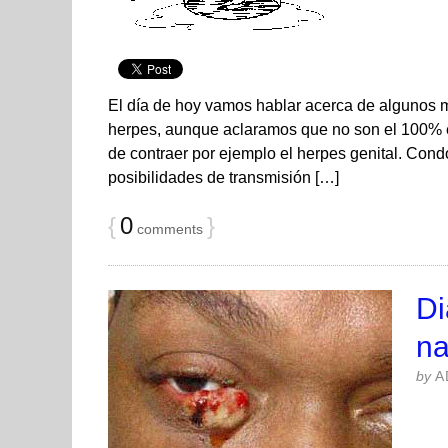
El día de hoy vamos hablar acerca de algunos m
herpes, aunque aclaramos que no son el 100% ef
de contraer por ejemplo el herpes genital. Cond
posibilidades de transmisión […]
{
0
}
comments
Di
na
by
A