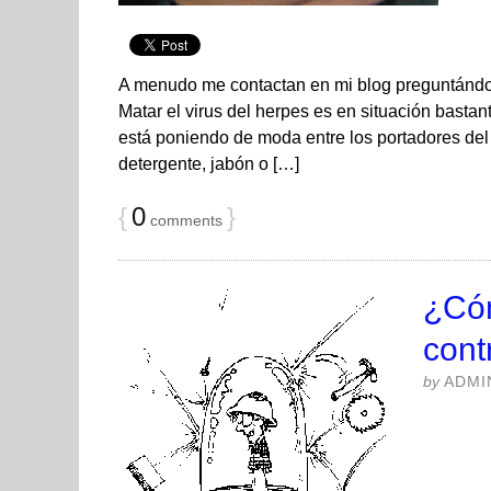
A menudo me contactan en mi blog preguntándom
Matar el virus del herpes es en situación bastan
está poniendo de moda entre los portadores del 
detergente, jabón o […]
{
0
}
comments
¿Cóm
cont
by
ADMI