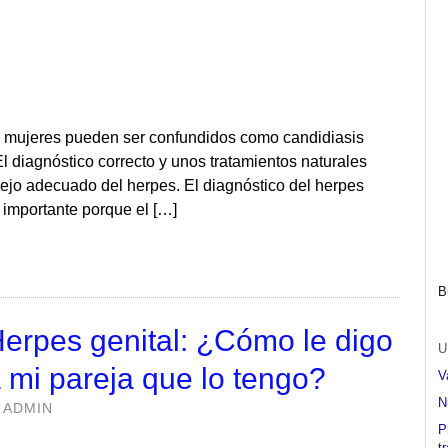
as mujeres pueden ser confundidos como candidiasis
El diagnóstico correcto y unos tratamientos naturales
nejo adecuado del herpes. El diagnóstico del herpes
importante porque el […]
B
erpes genital: ¿Cómo le digo
U
 mi pareja que lo tengo?
V
N
y
ADMIN
P
tr