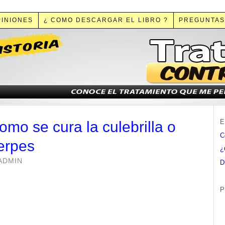
PINIONES
¿ COMO DESCARGAR EL LIBRO ?
PREGUNTAS
E
omo se cura la culebrilla o
C
erpes
¿
ADMIN
D
P