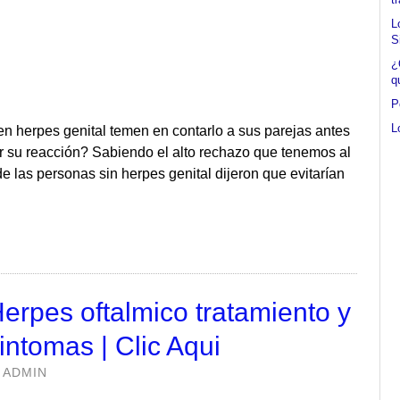
L
S
¿
q
P
L
n herpes genital temen en contarlo a sus parejas antes
r su reacción? Sabiendo el alto rechazo que tenemos al
 las personas sin herpes genital dijeron que evitarían
erpes oftalmico tratamiento y
intomas | Clic Aqui
y
ADMIN