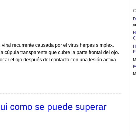
C
D
e
H
C
n viral recurrente causada por el virus herpes simplex.
H
P
a cúpula transparente que cubre la parte frontal del ojo.
tocar el ojo después del contacto con una lesión activa
M
p
M
qui como se puede superar